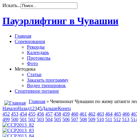
Искать...
Пауэрлифтинг в Чувашии
Главная
Соревнования
Рекорды
Календарь
Протоколы
Фото
Методика
Статьи
Заказать программу
Видео тренировок
Спортивное питание
Главная
» Чемпионат Чувашии по жиму штанги лежа
Начало
Назад
1
2
3
4
5
Дальше
Конец
452
453
454
455
456
457
458
459
460
461
462
463
464
465
466
46
499
500
501
502
503
504
505
506
507
508
509
510
511
512
513
51