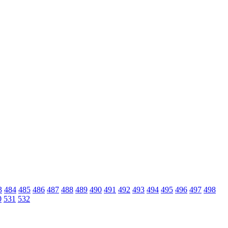
3
484
485
486
487
488
489
490
491
492
493
494
495
496
497
498
0
531
532