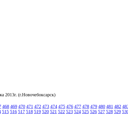
 2013г. (г.Новочебоксарск)
7
468
469
470
471
472
473
474
475
476
477
478
479
480
481
482
48
4
515
516
517
518
519
520
521
522
523
524
525
526
527
528
529
53